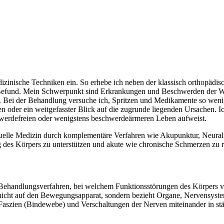
dizinische Techniken ein. So erhebe ich neben der klassisch orthopädi
efund. Mein Schwerpunkt sind Erkrankungen und Beschwerden der Wir
ei der Behandlung versuche ich, Spritzen und Medikamente so wenig wi
oder ein weitgefasster Blick auf die zugrunde liegenden Ursachen. Ich
werdefreien oder wenigstens beschwerdeärmeren Leben aufweist.
nuelle Medizin durch komplementäre Verfahren wie Akupunktur, Neuralt
g des Körpers zu unterstützen und akute wie chronische Schmerzen zu r
 Behandlungsverfahren, bei welchem Funktionsstörungen des Körpers vom
i nicht auf den Bewegungsapparat, sondern bezieht Organe, Nervensys
Faszien (Bindewebe) und Verschaltungen der Nerven miteinander in st